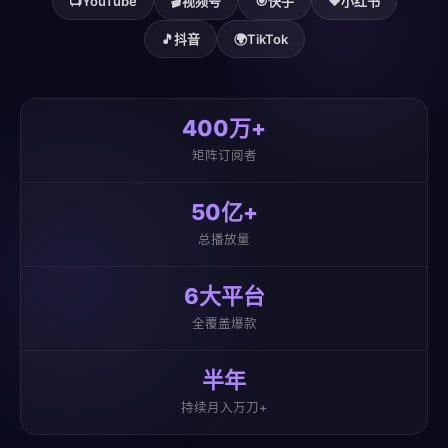
📺
YouTube
🎬
视频号
🎯
快手
❤️
小红书
🎵
抖音
🌍
TikTok
400万+
矩阵订阅者
50亿+
总播放量
6大平台
全覆盖爆款
半年
持续月入万刀+