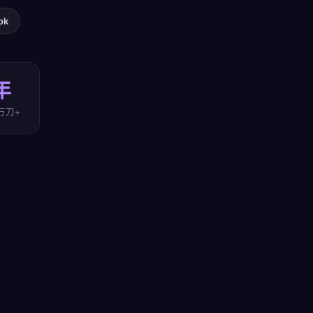
ok
年
万刀+