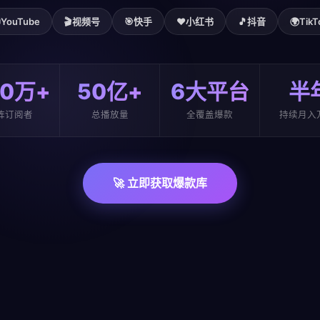

YouTube
🎬
视频号
🎯
快手
❤️
小红书
🎵
抖音
🌍
TikT
00万+
50亿+
6大平台
半
阵订阅者
总播放量
全覆盖爆款
持续月入
🚀 立即获取爆款库