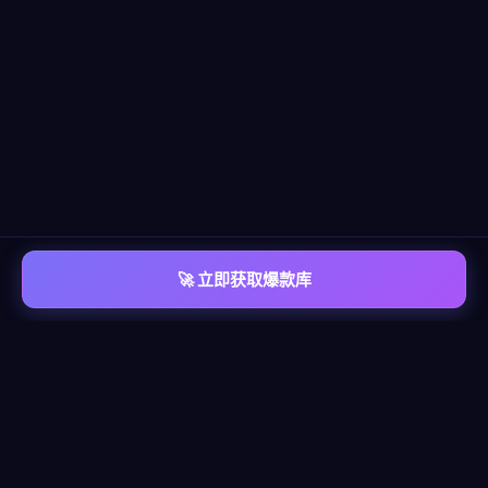
🚀 立即获取爆款库
📡 平台覆盖
覆盖
六大主流平台
每个平台都有独立的爆款情报库，包含脚本模板、算法洞察、