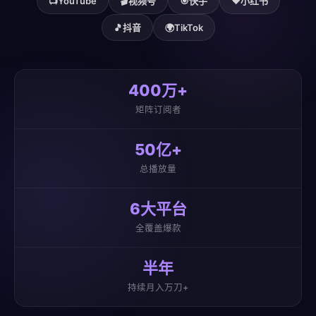
📺
YouTube
🎬
视频号
🎯
快手
❤️
小红书
🎵
抖音
🌍
TikTok
400万+
矩阵订阅者
50亿+
总播放量
6大平台
全覆盖爆款
半年
持续月入万刀+