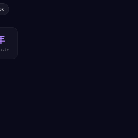
ok
年
万刀+