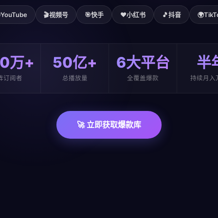

YouTube
🎬
视频号
🎯
快手
❤️
小红书
🎵
抖音
🌍
TikT
00万+
50亿+
6大平台
半
阵订阅者
总播放量
全覆盖爆款
持续月入
🚀 立即获取爆款库