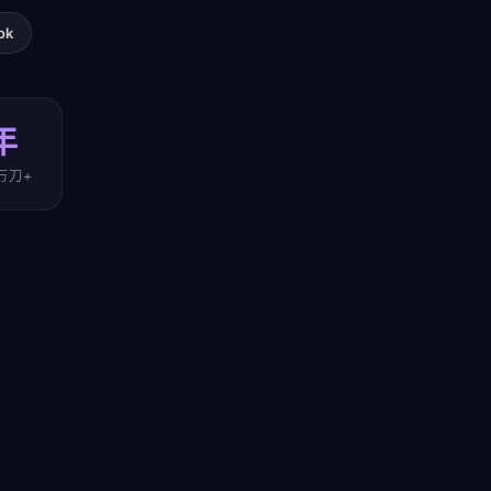
ok
年
万刀+