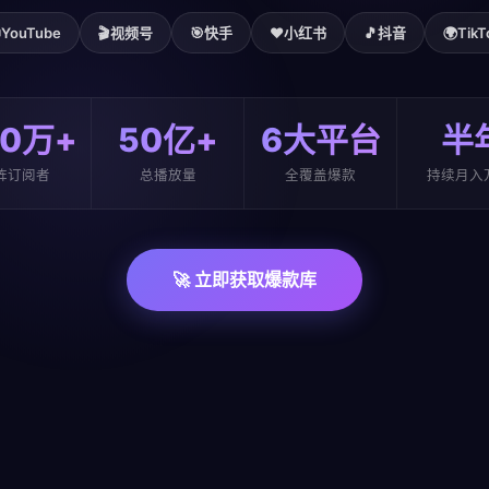

YouTube
🎬
视频号
🎯
快手
❤️
小红书
🎵
抖音
🌍
TikT
00万+
50亿+
6大平台
半
阵订阅者
总播放量
全覆盖爆款
持续月入
🚀 立即获取爆款库