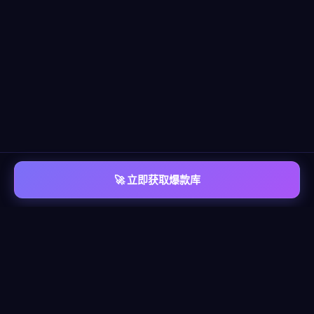
🚀 立即获取爆款库
📡 平台覆盖
覆盖
六大主流平台
每个平台都有独立的爆款情报库，包含脚本模板、算法洞察、