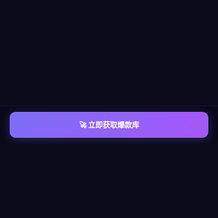
🚀 立即获取爆款库
📡 平台覆盖
覆盖
六大主流平台
每个平台都有独立的爆款情报库，包含脚本模板、算法洞察、