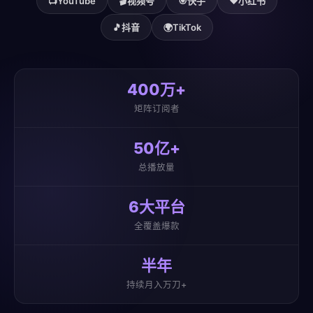
📺
YouTube
🎬
视频号
🎯
快手
❤️
小红书
🎵
抖音
🌍
TikTok
400万+
矩阵订阅者
50亿+
总播放量
6大平台
全覆盖爆款
半年
持续月入万刀+