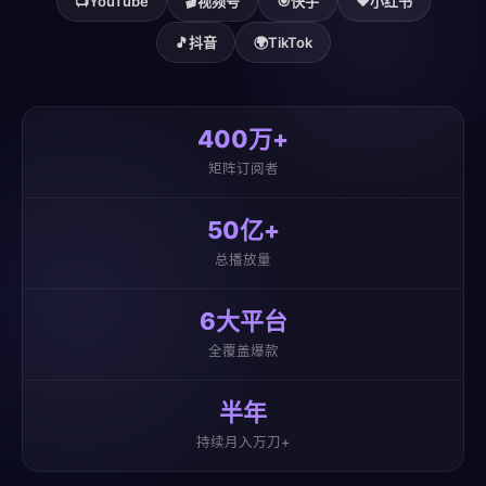
📺
YouTube
🎬
视频号
🎯
快手
❤️
小红书
🎵
抖音
🌍
TikTok
400万+
矩阵订阅者
50亿+
总播放量
6大平台
全覆盖爆款
半年
持续月入万刀+