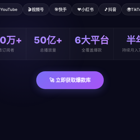

YouTube
🎬
视频号
🎯
快手
❤️
小红书
🎵
抖音
🌍
TikT
00万+
50亿+
6大平台
半
阵订阅者
总播放量
全覆盖爆款
持续月入
🚀 立即获取爆款库