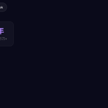
ok
年
万刀+