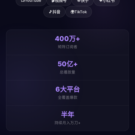
📺
YouTube
🎬
视频号
🎯
快手
❤️
小红书
🎵
抖音
🌍
TikTok
400万+
矩阵订阅者
50亿+
总播放量
6大平台
全覆盖爆款
半年
持续月入万刀+