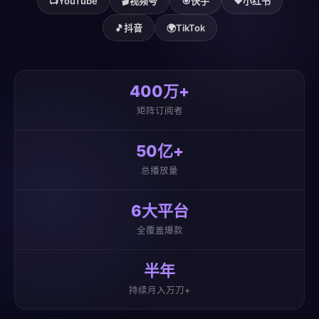
📺
YouTube
🎬
视频号
🎯
快手
❤️
小红书
🎵
抖音
🌍
TikTok
400万+
矩阵订阅者
50亿+
总播放量
6大平台
全覆盖爆款
半年
持续月入万刀+