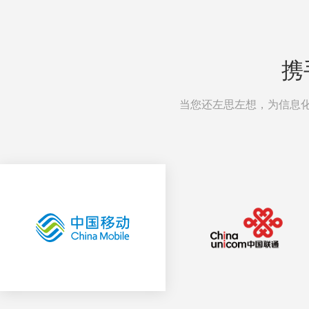
携
当您还左思左想，为信息