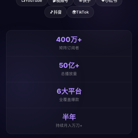
📺
YouTube
🎬
视频号
🎯
快手
❤️
小红书
🎵
抖音
🌍
TikTok
400万+
矩阵订阅者
50亿+
总播放量
6大平台
全覆盖爆款
半年
持续月入万刀+