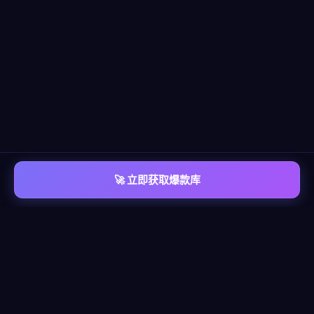
🚀 立即获取爆款库
📡 平台覆盖
覆盖
六大主流平台
每个平台都有独立的爆款情报库，包含脚本模板、算法洞察、