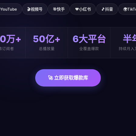

YouTube
🎬
视频号
🎯
快手
❤️
小红书
🎵
抖音
🌍
TikT
00万+
50亿+
6大平台
半
阵订阅者
总播放量
全覆盖爆款
持续月入
🚀 立即获取爆款库