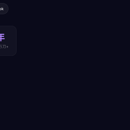
ok
年
万刀+