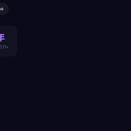
ok
年
万刀+