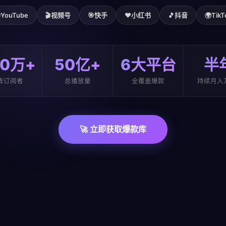

YouTube
🎬
视频号
🎯
快手
❤️
小红书
🎵
抖音
🌍
TikT
00万+
50亿+
6大平台
半
阵订阅者
总播放量
全覆盖爆款
持续月入
🚀 立即获取爆款库