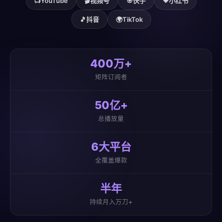
📺
YouTube
🎬
视频号
🎯
快手
❤️
小红书
🎵
抖音
🌍
TikTok
400万+
矩阵订阅者
50亿+
总播放量
6大平台
全覆盖爆款
半年
持续月入万刀+