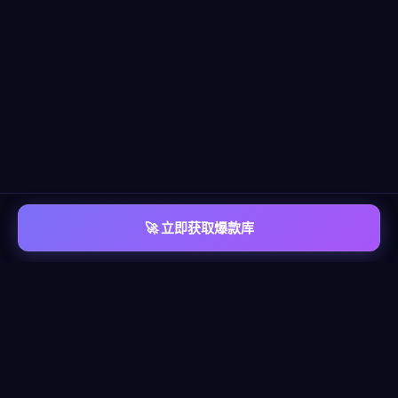
🚀 立即获取爆款库
📡 平台覆盖
覆盖
六大主流平台
每个平台都有独立的爆款情报库，包含脚本模板、算法洞察、