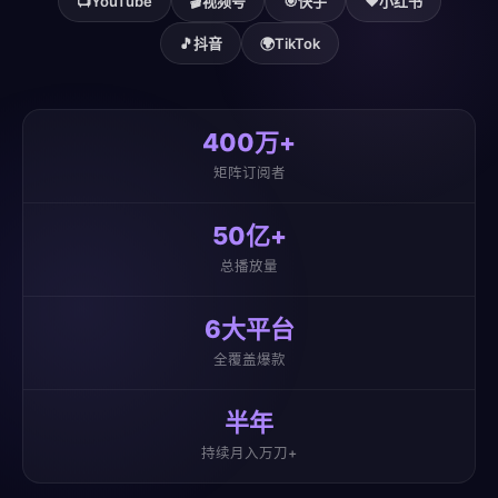
📺
YouTube
🎬
视频号
🎯
快手
❤️
小红书
🎵
抖音
🌍
TikTok
400万+
矩阵订阅者
50亿+
总播放量
6大平台
全覆盖爆款
半年
持续月入万刀+