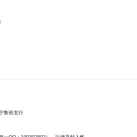
；
宁鲁班支行