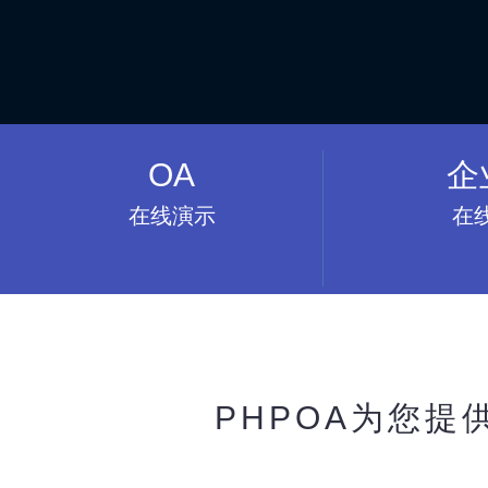
OA
企
在线演示
在
PHPOA为您