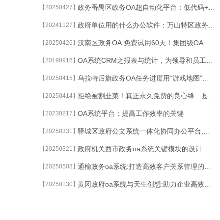
政务番禺区政务OA超自动化平台：低代码+流程挖掘双引擎重构审批体系
【20250427】
政府单位用的什么办公软件：万山特区政务OA中Banber可视化解决方案，助力智慧城市运行态势及体征检测
【20241127】
汉南区政务OA:免费试用60天！集团级OA系统成本立减50%的终极攻略
【20250426】
OA系统CRM之报表与统计，为领导和员工提供决策依据
【20190916】
乌拉特后旗政务OA任务进度用“游戏地图”可视化：击败90%的延期项目
【20250415】
拒绝被割韭菜！真正永久免费的良心绛 县政务OA
【20250414】
OA系统平台：提高工作效率的关键
【20230817】
驿城区政府公文系统一体化协同办公平台,多引擎驱动与业务深度耦合
【20250331】
政府机关西市政务oa系统关键模块的设计与实现
【20250321】
通榆政务oa系统:打造高效客户关系管理的利器
【20250503】
黄冈政府oa系统与天生创想:助力企业高效管理与协作
【20250130】