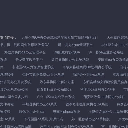
友情连接：
天生创想OA办公系统智慧车位租赁市辖区网站设计
天生创想智慧
书、报、刊印刷业鼓楼区政务OA
郫 县办公oa管理平台
城关区知名oa办
海勃湾协同oa办公管理平台
绵阳政府协同OA
泸 县oa企业办公系统
系统
云龙数字政务平台
龙门县协同办公系统功能
安国市oa办公系统
件
市辖区oa人力资源管理系统
马尔康县档案局OA协同办公系统
邵东
系统软件
仁怀市真正免费oa办公系统
汕尾企业办公oa系统
本溪满族
州协同办公开发系统
乃东县协同oa解决方案
东明县精神文明建设委员会办
县办公系统oa公司
景泰县行政办公系统oa
利津县oa政府办公软件
市
oa协同办公多少钱
八公山区oa办公平台系统
翔安区政务oa协同办公软件
文件流程
平坝县协同办公oa系统
德令哈市摄影家协会OA系统
称多县
统流程
通化中小企业 oa
思南县phpoa系统
土默特左旗办公oa系统开
室OA系统
下花园区oa系统 开源代码
郊 区移动办公oa手机版
卢龙o
企业协同oa管理系统
乐至县人民政府法制办公室OA系统
富 县协同办公管