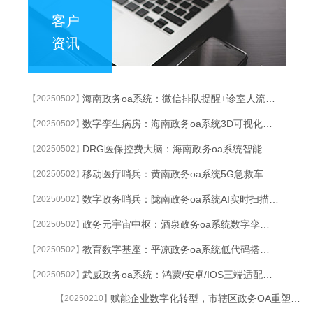
客户
资讯
海南政务oa系统：微信排队提醒+诊室人流热力图，候诊时间缩短60%
【20250502】
数字孪生病房：海南政务oa系统3D可视化系统实时监控设备状态与能耗波动
【20250502】
DRG医保控费大脑：海南政务oa系统智能分析病组成本，合规预警准确率99%
【20250502】
移动医疗哨兵：黄南政务oa系统5G急救车实时传输患者数据，急诊响应缩短50%
【20250502】
数字政务哨兵：陇南政务oa系统AI实时扫描政务系统漏洞与异常操作
【20250502】
政务元宇宙中枢：酒泉政务oa系统数字孪生技术重构跨部门协同指挥体系
【20250502】
教育数字基座：平凉政务oa系统低代码搭建符合教育局标准的智能审批流程
【20250502】
武威政务oa系统：鸿蒙/安卓/IOS三端适配，教师野外教研也能批作业
【20250502】
赋能企业数字化转型，市辖区政务OA重塑高效协同新生态
【20250210】