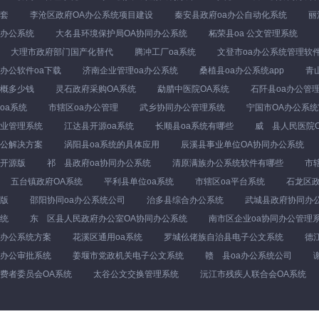
套
李沧区政府OA办公系统项目建设
秦安县政府oa办公自动化系统
丽
办公系统
大名县环境保护局OA协同办公系统
柘荣县oa 公文管理系统
大理市政府部门国产化替代
腾冲工厂oa系统
文登市oa办公系统管理软
办公软件oa下载
济南企业管理oa办公系统
桑植县oa办公系统app
青
概多少钱
灵石政府采购OA系统
勐腊中医院OA系统
石阡县oa办公管
oa系统
市辖区oa办公管理
武乡协同办公管理系统
宁国市OA办公系
业管理系统
江达县开源oa系统
长顺县oa系统有哪些
威 县人民医院
公解决方案
涡阳县oa系统的具体应用
辰溪县事业单位OA协同办公系统
开源版
祁 县政府oa协同办公系统
清原满族办公系统软件有哪些
市
五台镇政府OA系统
平利县单位oa系统
市辖区oa平台系统
石龙区政
版
邵阳协同oa办公系统公司
治多县综合办公系统
武城县政府协同办公
统
东 区县人民政府办公室OA协同办公系统
南市区企业oa协同办公管理
办公系统方案
花溪区通用oa系统
罗城仫佬族自治县电子公文系统
德
办公审批系统
姜堰市党政机关电子公文系统
赣 县oa办公系统公司
费者委员会OA系统
太谷公文交换管理系统
沅江市残疾人联合会OA系统